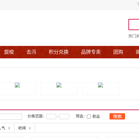
热门
旋梭
去污
积分兑换
品牌专卖
团购
价格范围：
-
筛选：
新品