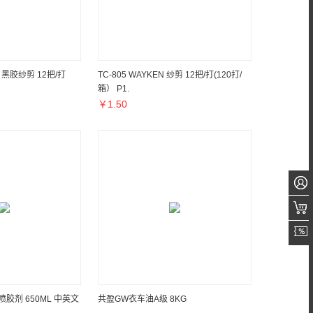
N 黑胶纱剪 12把/打
TC-805 WAYKEN 纱剪 12把/打(120打/
箱） P1.
￥
1.50
胶剂 650ML 中英文
共盈GW衣车油A级 8KG