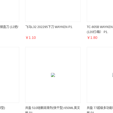
钢直刀 (12把/
飞马L32 202295下刀 WAYKEN P1.
TC-805B WAYKE
(120打/箱） P1.
￥
1.10
￥
1.80
保型)
共盈 510硅酮润滑剂(快干型) 650ML英文
共盈 77超级多功能喷