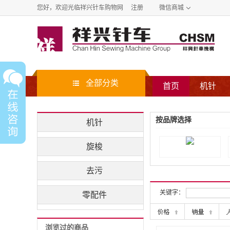
您好，欢迎光临祥兴针车购物网
注册
微信商城
全部分类
首页
机针
按品牌选择
机针
旋梭
去污
关键字：
零配件
浏览过的商品