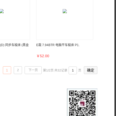
TR(D) 同步车梭床 (黑金
E裁 7.94BTR 电脑平车梭床 P1.
￥
52.00
1
2
下一页
第1/2页 共32记录
页