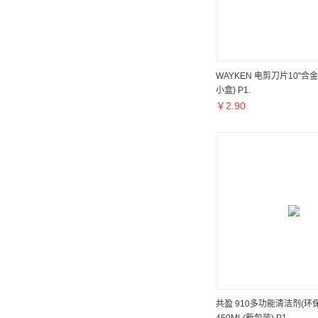
WAYKEN 电剪刀片10"合金
小盒) P1.
￥
2.90
共盈 910多功能清洁剂(环