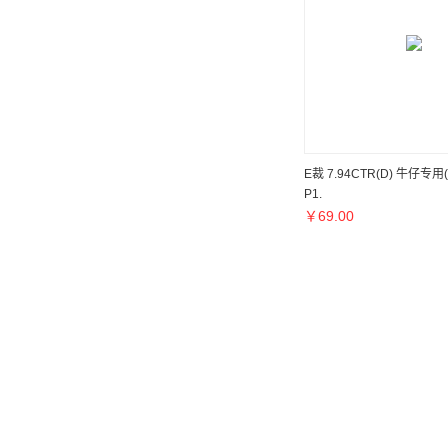
E裁 7.94CTR(D) 牛仔专
P1.
￥
69.00