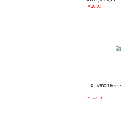
450ML(新包装) P1.
￥
28.00
共盈GW环保喷枪水 9KG
￥
144.00