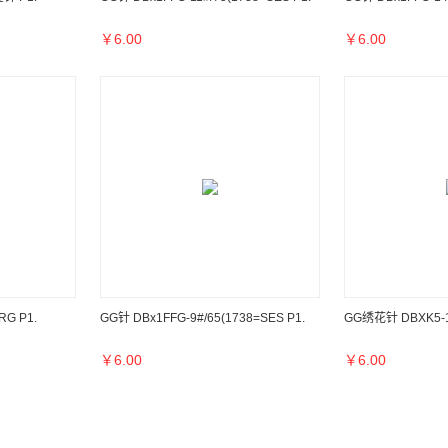
￥
6.00
￥
6.00
RG P1.
GG针 DBx1FFG-9#/65(1738=SES P1.
GG绣花针 DBXK5-11
￥
6.00
￥
6.00