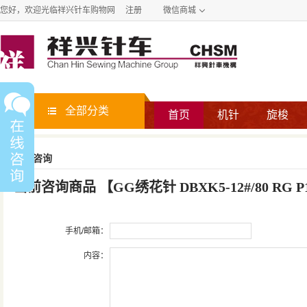
您好，欢迎光临祥兴针车购物网
注册
微信商城
全部分类
首页
机针
旋梭
商品咨询
当前咨询商品
【
GG绣花针 DBXK5-12#/80 RG P1
手机/邮箱：
内容：