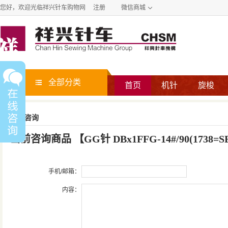
您好，欢迎光临祥兴针车购物网
注册
微信商城
全部分类
首页
机针
旋梭
商品咨询
当前咨询商品
【
GG针 DBx1FFG-14#/90(1738=SE
手机/邮箱：
内容：