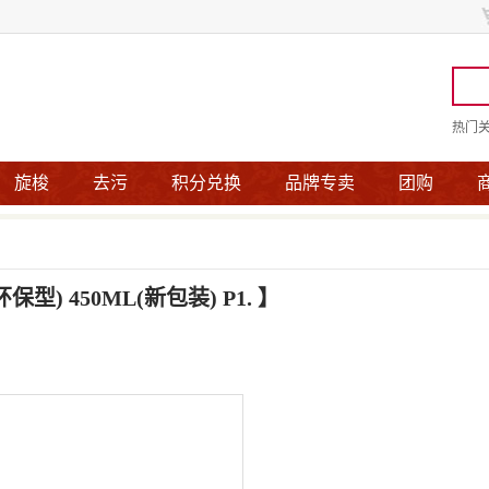
热门
旋梭
去污
积分兑换
品牌专卖
团购
型) 450ML(新包装) P1.
】